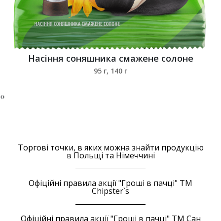
Насіння соняшника смажене солоне
95 г, 140 г
‹
›
Торгові точки, в яких можна знайти продукцію
в Польщі та Німеччині
Офіційні правила акції "Гроші в пачці" ТМ
Chipster`s
Офіційні правила акції "Гроші в пачці" ТМ Сан