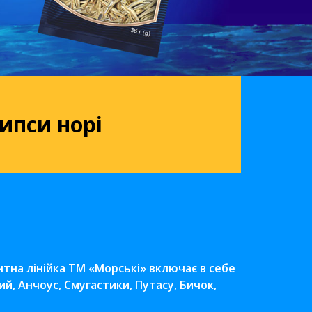
ипси норі
нтна лінійка ТМ «Морські» включає в себе
й, Анчоус, Смугастики, Путасу, Бичок,