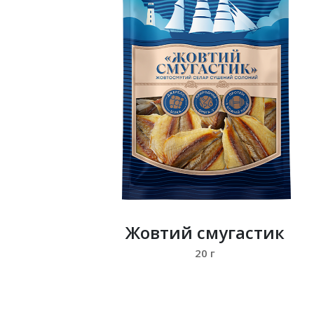
Жовтий смугастик
20 г