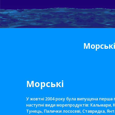
Морськ
Морські
У жовтні 2004 року була випущена перша п
наступні види морепродуктів: Кальмари, К
Тунець, Палички лососеві, Ставридка, Янт