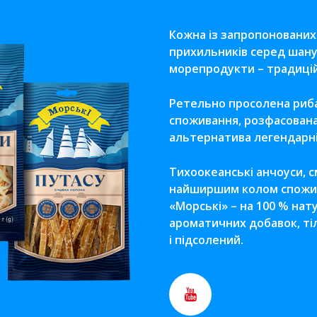
Кожна із запропонованих
прихильників серед шану
морепродукти – традицій
Ретельно просолена риба
споживання, розфасована 
альтернатива легендарні
Тихоокеанські анчоуси, 
найширшим колом спожива
«Морські» – на 100 % на
ароматичних добавок, ті
і підсолений.