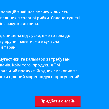
 позицій знайшла велику кількість
вальників солоної рибки. Солоно-сушені
на закуска до пива.
, очищена від луски, вже готова до
у зручні пакети, – це сучасна
й тарані.
смугастики та кальмари затребувані
чів. Крім того, продукція ТМ
туральний продукт. Жодних смакових та
льки цільний морепродукт, просушений
Придбати онлайн