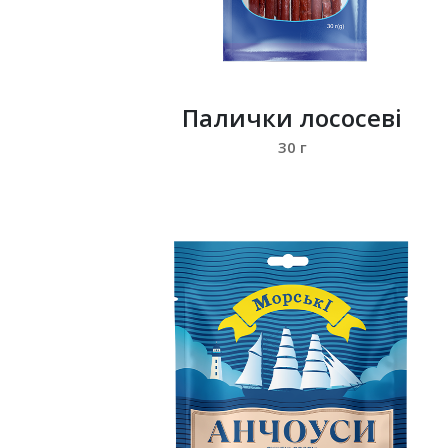
Палички лососеві
30 г