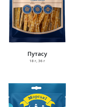
Путасу
18 г, 36 г