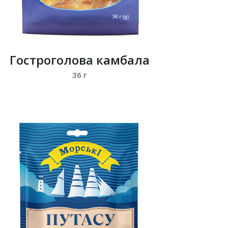
Гостроголова камбала
36 г