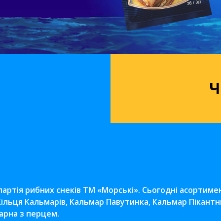
і
Ч
артія рибних снеків ТМ «Морські». Сьогодні асортиме
ільця Кальмарів, Кальмар Павутинка, Кальмар Пікантни
арна з перцем.