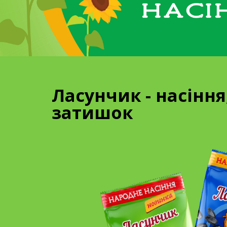
Ласунчик - насінн
затишок