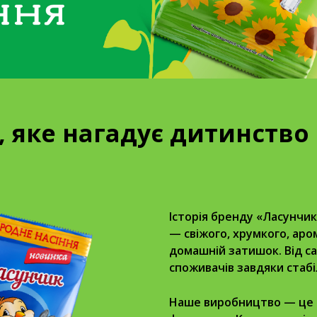
я, яке нагадує дитинство
Історія бренду «Ласунчик
— свіжого, хрумкого, аро
домашній затишок. Від с
споживачів завдяки стабі
Наше виробництво — це п