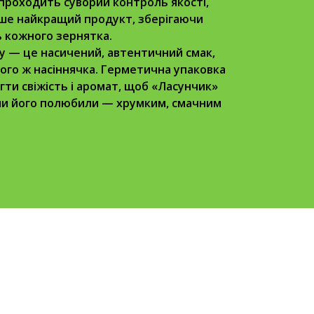
 проходить суворий контроль якості,
ше найкращий продукт, зберігаючи
ь кожного зернятка.
у — це насичений, автентичний смак,
ого ж насіннячка. Герметична упаковка
ти свіжість і аромат, щоб «Ласунчик»
ми його полюбили — хрумким, смачним