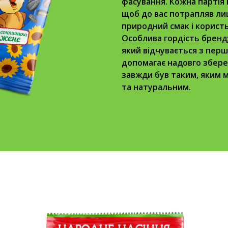
фасування. Кожна партія
щоб до вас потрапляв ли
природний смак і корист
Особлива гордість бренд
який відчувається з перш
допомагає надовго зберег
завжди був таким, яким 
та натуральним.