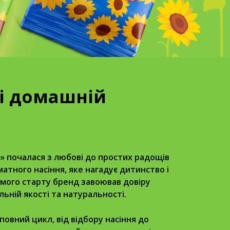
 і домашній
» почалася з любові до простих радощів
матного насіння, яке нагадує дитинство і
амого старту бренд завоював довіру
льній якості та натуральності.
овний цикл, від відбору насіння до