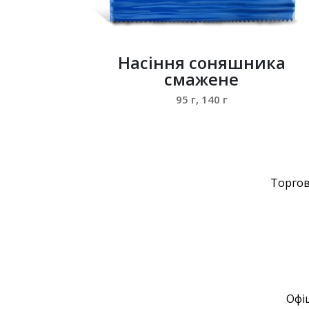
Насіння соняшника
смажене
95 г, 140 г
Торгов
Офіц