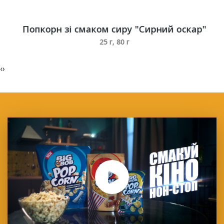
Попкорн зі смаком сиру "Сирний оскар"
25 г, 80 г
‹
›